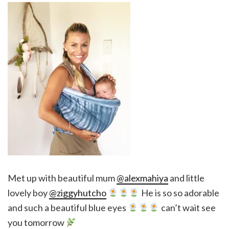
Met up with beautiful mum
@alexmahiya
and little
lovely boy
@ziggyhutcho
He is so so adorable
and such a beautiful blue eyes
can’t wait see
you tomorrow