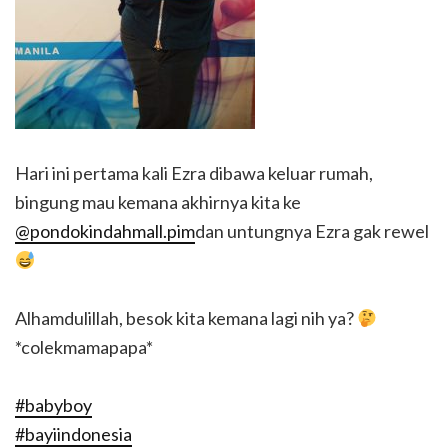
Hari ini pertama kali Ezra dibawa keluar rumah,
bingung mau kemana akhirnya kita ke
@pondokindahmall.pim
dan untungnya Ezra gak rewel
Alhamdulillah, besok kita kemana lagi nih ya?
*colekmamapapa*
#babyboy
#bayiindonesia