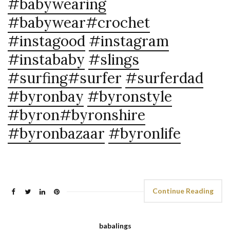
#babywearing
#babywear
#crochet
#instagood
#instagram
#instababy
#slings
#surfing
#surfer
#surferdad
#byronbay
#byronstyle
#byron
#byronshire
#byronbazaar
#byronlife
Continue Reading
babalings