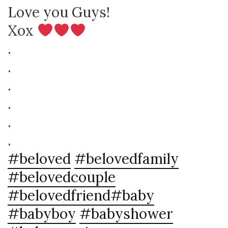
Love you Guys!
Xox
.
.
.
.
.
.
#beloved
#belovedfamily
#belovedcouple
#belovedfriend
#baby
#babyboy
#babyshower