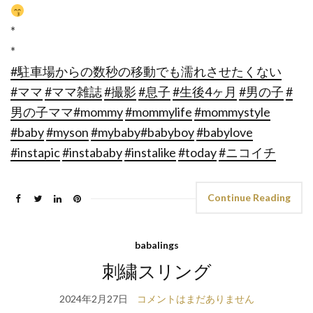
*
*
#駐車場からの数秒の移動でも濡れさせたくない
#ママ
#ママ雑誌
#撮影
#息子
#生後4ヶ月
#男の子
#
男の子ママ
#mommy
#mommylife
#mommystyle
#baby
#myson
#mybaby
#babyboy
#babylove
#instapic
#instababy
#instalike
#today
#ニコイチ
Continue Reading
babalings
刺繍スリング
2024年2月27日
コメントはまだありません