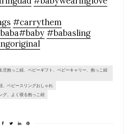
ringdad
#babywearinglove
ngs
#carrythem
baba
#baby
#babasling
ngoriginal
生児抱っこ紐、ベビーギフト、ベビーキャリー、抱っこ紐
紐、ベビースリングおしゃれ
ング、よく寝る抱っこ紐